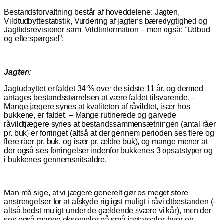
Bestandsforvaltning består af hoveddelene: Jagten,
Vildtudbyttestatistik, Vurdering af jagtens bæredygtighed og
Jagttidsrevisioner samt Vildtinformation – men også: ”Udbud
og efterspørgsel”:
Jagten:
Jagtudbyttet er faldet 34 % over de sidste 11 år, og dermed
antages bestandsstørrelsen at være faldet tilsvarende. –
Mange jægere synes at kvaliteten af råvildtet, især hos
bukkene, er faldet. – Mange rutinerede og garvede
råvildtjægere synes at bestandssammensætningen (antal råer
pr. buk) er forringet (altså at der gennem perioden ses flere og
flere råer pr. buk, og især pr. ældre buk), og mange mener at
der også ses forringelser indenfor bukkenes 3 opsatstyper og
i bukkenes gennemsnitsaldre.
Man må sige, at vi jægere generelt gør os meget store
anstrengelser for at afskyde rigtigst muligt i råvildtbestanden (-
altså bedst muligt under de gældende svære vilkår), men der
ses også mange eksempler på små jagtarealer, hvor en