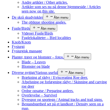
Andre artikler / Other articles.
Artikler som ses nu på denne hjemmeside / Articles
seen now on this site.
De skrå skudvinkler
Åbn menu
The oblique shooting angles.
Fugle/Birds
Åbn menu
Videoer Fugle/Birds
Fuglelokaliteter – Bird localities
Knob/Knots
Fysiurgi
Fysiurgisk massage
Planter, træer og blomster – fotos.
Åbn menu
Blade – Leaves
Blomster og blade
Diverse nyttigt/Various useful
Åbn menu
Brækning af rådyr / Eviscerating Roe deer.
Afpelsning og forlægning rådyr / Skinning and carving
roe deer
Ordne opsatse / Preparing antlers.
Overlevelse – Survivel
Dyrespor og sportegn / Animal tracks and trail signs.
Bestandstæthed set på et landkort / Density seen on a
map.