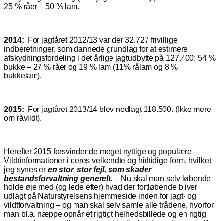
25 % råer – 50 % lam.
2014:
For jagtåret 2012/13 var der 32.727 frivillige
indberetninger, som dannede grundlag for at estimere
afskydningsfordeling i det årlige jagtudbytte på 127.400: 54 %
bukke – 27 % råer og 19 % lam (11% rålam og 8 %
bukkelam).
2015:
For jagtåret 2013/14 blev nedlagt 118.500. (Ikke mere
om råvildt).
Herefter 2015 forsvinder de meget nyttige og populære
Vildtinformationer i deres velkendte og hidtidige form, hvilket
jeg synes er
en stor, stor fejl, som skader
bestandsforvaltning generelt.
– Nu skal man selv løbende
holde øje med (og lede efter) hvad der fortløbende bliver
udlagt på Naturstyrelsens hjemmeside inden for jagt- og
vildtforvaltning – og man skal selv samle alle trådene, hvorfor
man bl.a. næppe opnår et rigtigt helhedsbillede og en rigtig