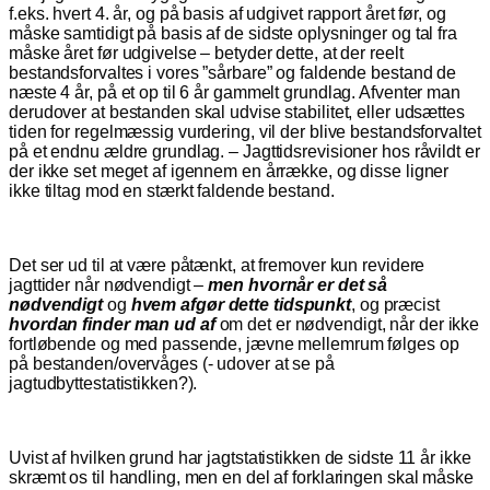
f.eks. hvert 4. år, og på basis af udgivet rapport året før, og
måske samtidigt på basis af de sidste oplysninger og tal fra
måske året før udgivelse – betyder dette, at der reelt
bestandsforvaltes i vores ”sårbare” og faldende bestand de
næste 4 år, på et op til 6 år gammelt grundlag. Afventer man
derudover at bestanden skal udvise stabilitet, eller udsættes
tiden for regelmæssig vurdering, vil der blive bestandsforvaltet
på et endnu ældre grundlag. – Jagttidsrevisioner hos råvildt er
der ikke set meget af igennem en årrække, og disse ligner
ikke tiltag mod en stærkt faldende bestand.
Det ser ud til at være påtænkt, at fremover kun revidere
jagttider når nødvendigt –
men hvornår er det så
nødvendigt
og
hvem afgør dette tidspunkt
, og præcist
hvordan finder man ud af
om det er nødvendigt, når der ikke
fortløbende og med passende, jævne mellemrum følges op
på bestanden/overvåges (- udover at se på
jagtudbyttestatistikken?).
Uvist af hvilken grund har jagtstatistikken de sidste 11 år ikke
skræmt os til handling, men en del af forklaringen skal måske