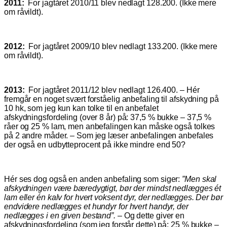
2011:
For jagtåret 2010/11 blev nedlagt 128.200. (Ikke mere
om råvildt).
2012:
For jagtåret 2009/10 blev nedlagt 133.200. (Ikke mere
om råvildt).
2013:
For jagtåret 2011/12 blev nedlagt 126.400. – Hér
fremgår en noget svært forståelig anbefaling til afskydning på
10 hk, som jeg kun kan tolke til en anbefalet
afskydningsfordeling (over 8 år) på: 37,5 % bukke – 37,5 %
råer og 25 % lam, men anbefalingen kan måske også tolkes
på 2 andre måder. – Som jeg læser anbefalingen anbefales
der også en udbytteprocent på ikke mindre end 50?
Hér ses dog også en anden anbefaling som siger:
”Men skal
afskydningen være bæredygtigt, bør der mindst nedlægges ét
lam eller én kalv for hvert voksent dyr, der nedlægges. Der bør
endvidere nedlægges et hundyr for hvert handyr, der
nedlægges i en given bestand”.
– Og dette giver en
afskydningsfordeling (som jeg forstår dette) på: 25 % bukke –