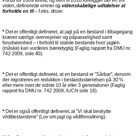
Forud for 2009 forelå, og frem til 2018 foreligger der en vis
viden, definerede emner og
videnskabelige udtalelser at
forholde os til
– f.eks. disse:
*
Det er offentligt defineret, at jagt på en bestand i tilbagegang
kræver særlige overvejelser og påpasselighed samt
forudseenhed – i forhold til stabile bestande hvor jagten
(måske) kan vurderes bæredygtig (Faglig rapport fra DMU nr.
742 2009, side 40).
*
Det er offentligt defineret, at en bestand er ”Sårbar”, dersom
der registreres en reduktion i bestandsstørrelsen på 30 %
eller mere over de sidste 10 år eller 3 generationer (Faglig
rapport fra DMU nr. 742 2009, IUCN side 18).
*
Det er også offentligt defineret, at ”Vi skal beskytte
vildtbestandene” (Lov om jagt og vildtforvaltning).