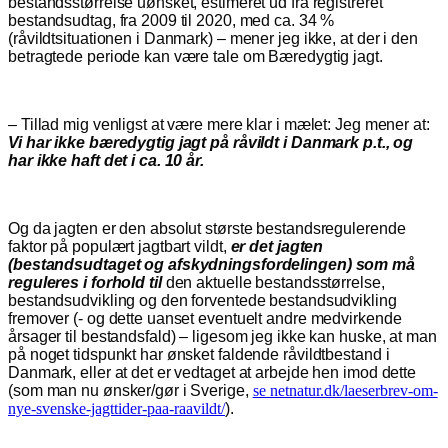
bestandsstørrelse uønsket, estimeret ud fra registreret
bestandsudtag, fra 2009 til 2020, med ca. 34 %
(råvildtsituationen i Danmark) – mener jeg ikke, at der i den
betragtede periode kan være tale om Bæredygtig jagt.
– Tillad mig venligst at være mere klar i mælet: Jeg mener at:
Vi har ikke bæredygtig jagt på råvildt i Danmark p.t., og
har ikke haft det i ca. 10 år.
Og da jagten er den absolut største bestandsregulerende
faktor på populært jagtbart vildt,
er det jagten
(bestandsudtaget og afskydningsfordelingen) som må
reguleres i forhold til
den aktuelle bestandsstørrelse,
bestandsudvikling og den forventede bestandsudvikling
fremover (- og dette uanset eventuelt andre medvirkende
årsager til bestandsfald) – ligesom jeg ikke kan huske, at man
på noget tidspunkt har ønsket faldende råvildtbestand i
Danmark, eller at det er vedtaget at arbejde hen imod dette
(som man nu ønsker/gør i Sverige,
se netnatur.dk/laeserbrev-om-
nye-svenske-jagttider-paa-raavildt/
).