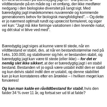
vildtbestande på en måde og i et omfang, der ikke medfører
nedgang i den biologiske diversitet på langt sigt. Med
bæredygtig jagt imødekommes nuværende og kommende
generationers behov for biologisk mangfoldighed”. – Og dette
er jo nærmest optimalt rundt og upræcist formuleret, og siger
vel kun: ”Jagt må ikke forringe variationen i den levende natur,
og dét skal vi blive ved med”.
Bæredygtig jagt siges at kunne være til stede, når en
vildtbestand er stabil, dvs. at når en bestandsstørrelse ned på
f.eks. 100.000, og stabiliserer sig hér, er bestanden stabil, og
bæredygtig jagt kan være til stede (eller ikke) –
for det er
nemlig slet ikke sikkert
, at der er bæredygtig jagt i en stabil
bestand. Bestanden vil jo også være ustabil indtil den er stabil
og kun delvis stabil indtil den er ustabil, og denne stabilitet
kan jo kun konstateres efter en årrække – i hvilken meget kan
forværres!
Og k
an man kalde en råvildtbestand for stabil
, hvis den
falder 34 % over 11 år, og fortsat ser ud til at falde?