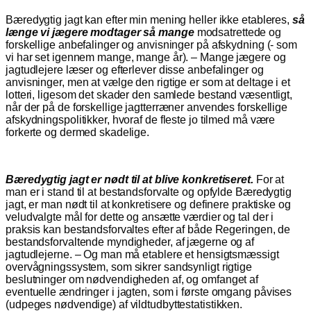
Bæredygtig jagt kan efter min mening heller ikke etableres,
så
længe vi jægere modtager så mange
modsatrettede og
forskellige anbefalinger og anvisninger på afskydning (- som
vi har set igennem mange, mange år). – Mange jægere og
jagtudlejere læser og efterlever disse anbefalinger og
anvisninger, men at vælge den rigtige er som at deltage i et
lotteri, ligesom det skader den samlede bestand væsentligt,
når der på de forskellige jagtterræner anvendes forskellige
afskydningspolitikker, hvoraf de fleste jo tilmed må være
forkerte og dermed skadelige.
Bæredygtig jagt er nødt til at blive konkretiseret.
For at
man er i stand til at bestandsforvalte og opfylde Bæredygtig
jagt, er man nødt til at konkretisere og definere praktiske og
veludvalgte mål for dette og ansætte værdier og tal der i
praksis kan bestandsforvaltes efter af både Regeringen, de
bestandsforvaltende myndigheder, af jægerne og af
jagtudlejerne. – Og man må etablere et hensigtsmæssigt
overvågningssystem, som sikrer sandsynligt rigtige
beslutninger om nødvendigheden af, og omfanget af
eventuelle ændringer i jagten, som i første omgang påvises
(udpeges nødvendige) af vildtudbyttestatistikken.