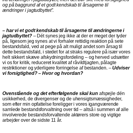
og på baggrund af et godt kendskab til årsagerne til
ændringer i jagtudbyttet”.
– har vi et godt kendskab til årsagerne til ændringerne i
jagtudbyttet?
– Dét synes jeg ikke at der er meget der tyder
på, ligesom jeg synes at vi forhaler rettidig reaktion på sete
bestandsfald, ved at pege på alt muligt andet som årsag til
dette bestandsfald, i stedet for at straks regulere på især vores
helt sikkert skæve afskydningsfordeling – og herved udsætter
vi os for kritik, reduceret kvalitet af råvildtjagten, pålagte
restriktioner og yderligere forringelse af bestanden. –
Udviser
vi forsigtighed? – Hvor og hvordan?
Ovenstående og det efterfølgende skal kun
afspejle dén
usikkerhed, de divergenser og de uhensigtsmæssigheder,
som efter min opfattelse foreligger i vores igangværende
samlede bestandsforvaltning over tid – altså i summen af alle
involverede bestandsforvaltende aktørers store og vigtige
arbejder over de sidste 11 år.