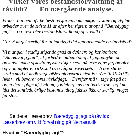
Virker vores bestandsforvaltning af
råvildt? – En nærgående analyse.
Virker summen af alle bestandsforvaltende aktørers store og vigtige
arbejder over de sidste 11 år efter hensigten: at opnå “Bæredygtig
jagt” – og hvor blev bestandsforvaltning af råvildt af?
Gør vi noget særligt for at imødegå det igangværende bestandsfald?
Vi
mangler i stadig stigende grad at definere og konkretisere
”Bæredygtig jagt”, at forbedre indberetning af jagtudbytte, at
anvende enkle afskydningsværktøjer nede på vore egne jagtarealer
og vi mangler et virksomt overvågningsværktøj. – Vi bør starte
straks med at nedbringe afskydningsprocenten for råer til 19-20 % –
hvis vi vil bevare vores råvildtjagt. – Derefter må vi tage fat på at
opnå den rigtige afskydningsfordeling mellem bukke, råer og lam,
idet det samlede årlige bestandsudtag faktisk ikke er særligt meget
for stort.
Se dette i læserbrev:
Bæredygtig jagt på råvildt:
Læserbrev om vildtforvaltning på Netnatur.dk
Hvad er “Bæredygtig jagt”?