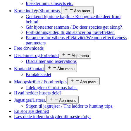
Insekter mm. / Insects etc.
Korte indlæg/Short posts.
Åbn menu
Genkend hjortene bagfra / Recognize the deer from
behind.
Går hjortearter sammen / Do deer species get along?
Forblødningstider, flugtdistancer og træfeffekter.
Parametre for våbens effektivitet/Weapon effectiveness
parameters
Free downloads
Disclaimer og forbehold
Åbn menu
Disclaimer and reservations
Kontakt/Contact
Åbn menu
Kontaktstedet
Madopskrifter / Food recipes
Åbn menu
Julekugler / Christmas balls.
Hvad hedder husets dele?
Jagtstiger/Latters.
Åbn menu
Stigen til jagtrejser / The ladder to hunting trips.
En stor sjældenhed
Læs dette inden du skyder dit næste rådyr