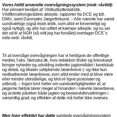
Vores hidtil anvendte overvågningssystem (vedr. råvildt):
Har primært bestået af: Vildtudbyttestatistik,
Vildtforvaltningsrådets arbejde, rapporter fra DCE og tidl.
DMU, samt Danmarks Jægerforbund. – Alle nævnte har været
uundværlige (også trods kritik, som altid er forventeligt og
også nyttigt), og alle har udført et kæmpe arbejde, og nu ser
det ud til at NGH (så vidt jeg har forstået) overtager DCE´s
rolle vedr. råvildt.
Til at overvåge overvågningen har vi heldigvis de offentlige
medier, f.eks. Netnatur.dk, hvis redaktion finder og knivskarpt
bringer nyheder og udvikling indenfor jagtområdet i kendskab
og debat, og tillader uddybende læserbreve (- og ikke kun
nedbarberede læserbreve, som altid ender med at blive mere
eller mindre uforståelige, og blot vil ligne postulater og
udbrud). – Ingen tvivl heller om uundværligligheden af, at
jægerne faktisk lærer meget af hinanden i nævnte læserbreve,
og at dette påvirker både jagten og bestandsforvaltningen i
væsentlig grad, og effekten af dette må heller ikke overses.
Men hvor effektivt har dette
samlede overvågningssystem