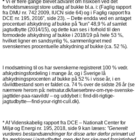
*
Vi er flere gange blevet advaret om risikoen ved det
forholdsmæssigt store udtag af bukke bl.a. i: (Faglig rapport
fra DMU nr. 742 2009, IUCN side 64) og i Faglig rapport fra
DCE nr. 195, 2016”, side 23). – Dette endda ved en antaget
procentuel afskydning af bukke på ”kun” 48,9 % af samlet
jagtudbytte (2014/15), og dette kan ses i forhold til den
formodede afskydning af bukke i 2018/19 på hele 53 %,
hvilket ligner en sandsynlig %, sammenlignet med
svenskernes procentuelle afskydning af bukke (ca. 52 %).
I modsætning til os har svenskerne registreret 100 % vedr.
afskydningsfordeling i mange år, og i Sverige lå
afskydningsprocenten af bukke på 52 % i visse år, i en
råvildtbestand som er faldet ca. 74 % over de sidste 26 år (se
nærmere herom på: netnatur.dk/laeserbrev-om-nye-svenske-
jagttider-paa-raavildt/ – og uddybet i: find-dit-rigtige-
jagtudbytte—find-your-right-cull.dk).
* Af Videnskabelig rapport fra DCE – Nationalt Center for
Miljø og Energi nr. 195, 2018, side 9 kan læses:
”Generelt
vurderes bestandsændringer for disse arter derfor primært ud
fra ændringer i jagtudbyttet, men det bør ske med forsigtighed