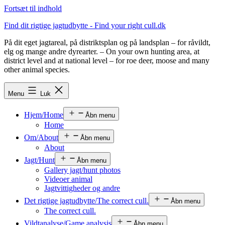
Fortsæt til indhold
Find dit rigtige jagtudbytte - Find your right cull.dk
På dit eget jagtareal, på distriktsplan og på landsplan – for råvildt,
elg og mange andre dyrearter. – On your own hunting area, at
district level and at national level – for roe deer, moose and many
other animal species.
Menu
Luk
Hjem/Home
Åbn menu
Home
Om/About
Åbn menu
About
Jagt/Hunt
Åbn menu
Gallery jagt/hunt photos
Videoer animal
Jagtvittigheder og andre
Det rigtige jagtudbytte/The correct cull.
Åbn menu
The correct cull.
Vildtanalyse/Game analysis
Åbn menu