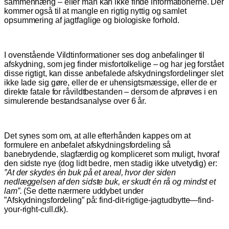
sammenhæng – eller man kan ikke finde informationerne. Der
kommer også til at mangle en rigtig nyttig og samlet
opsummering af jagtfaglige og biologiske forhold.
I ovenstående Vildtinformationer ses dog anbefalinger til
afskydning, som jeg finder misfortolkelige – og har jeg forstået
disse rigtigt, kan disse anbefalede afskydningsfordelinger slet
ikke lade sig gøre, eller de er uhensigtsmæssige, eller de er
direkte fatale for råvildtbestanden – dersom de afprøves i en
simulerende bestandsanalyse over 6 år.
Det synes som om, at alle efterhånden kappes om at
formulere en anbefalet afskydningsfordeling så
banebrydende, slagfærdig og kompliceret som muligt, hvoraf
den sidste nye (dog lidt bedre, men stadig ikke utvetydig) er:
”At der skydes én buk på et areal, hvor der siden
nedlæggelsen af den sidste buk, er skudt én rå og mindst et
lam”.
(Se dette nærmere uddybet under
”Afskydningsfordeling” på: find-dit-rigtige-jagtudbytte—find-
your-right-cull.dk).