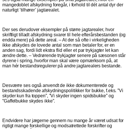
mangedoblet afskydning foregår, i forhold til dét antal dyr der
naturligt ’tilhører’ jagtarealet.
Der ses derudover eksempler på større jagtarealer, hvor
skriftligt tilladt afskydning svarer til hele efterårsbestanden (og
endda mere) på dette areal. – At der så ofte i virkeligheden
ikke afskydes de lovede antal som man betaler for, er en
anden sag, fordi lidt ekstra flid eller et par trykjagter let kan
ændre dette. – Vedrørende trykjagter senere på sæsonen står
dyrene i spring, hvorfor man skal være opmærksom på, at
man hér bestandsregulerer på andre jagtarealers bestande.
Desværre ses også anvendt de ikke dokumenterede og
bestandsskadende afskydningspolitikker for bukke, f.eks. ”Vi
skyder kun fra toppen”, ”Vi skyder ingen spidsbukke” og
”Gaffelbukke skydes ikke”.
Endvidere har jægerne gennem nu mange år været udsat for
rigtigt mange forskellige og modsatrettede forskrifter og