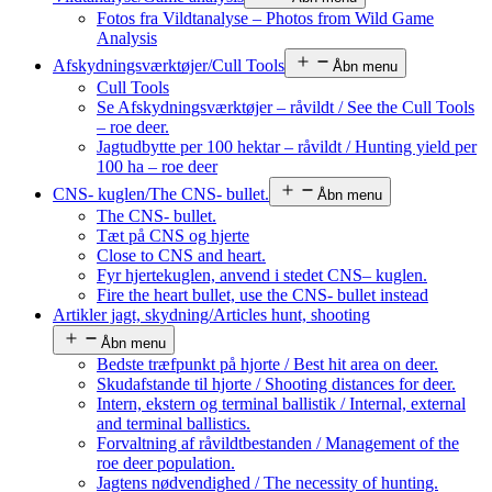
Fotos fra Vildtanalyse – Photos from Wild Game
Analysis
Afskydningsværktøjer/Cull Tools
Åbn menu
Cull Tools
Se Afskydningsværktøjer – råvildt / See the Cull Tools
– roe deer.
Jagtudbytte per 100 hektar – råvildt / Hunting yield per
100 ha – roe deer
CNS- kuglen/The CNS- bullet.
Åbn menu
The CNS- bullet.
Tæt på CNS og hjerte
Close to CNS and heart.
Fyr hjertekuglen, anvend i stedet CNS– kuglen.
Fire the heart bullet, use the CNS- bullet instead
Artikler jagt, skydning/Articles hunt, shooting
Åbn menu
Bedste træfpunkt på hjorte / Best hit area on deer.
Skudafstande til hjorte / Shooting distances for deer.
Intern, ekstern og terminal ballistik / Internal, external
and terminal ballistics.
Forvaltning af råvildtbestanden / Management of the
roe deer population.
Jagtens nødvendighed / The necessity of hunting.