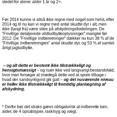
stedet for alene: alder 1 år og 2+.
Før 2014 kunne vi altså ikke regne med noget som helst, efter
2014 og til nu kan vi regne med antal skudte dyr i alt, men
ikke (langt fra) være sikre på afskydningsfordelingen. De
”Frivillige detaljerede vildtudbytteoplysninger” mangler før
2012. De ”Frivillige indberetninger” dækker nu kun 38 % af de
”Frivillige indberetningers” antal skudte dyr, og 53 % af samlet
årligt jagtudbytte.
– og alt dette er bestemt ikke tilstrækkeligt og
hensigtsmæssigt
– og især ikke ved langvarigt bestandsfald,
hvor man forsøger at imødegå dette ved at spore tilbage i
hvad der sandsynligvist gik galt –
og det nuværende niveau
er heller ikke tilstrækkeligt til fremtidig planlægning af
afskydning.
* Derfor bør det straks gøres obligatorisk at indberette køn,
alder, de 4 opsatstyper, rask/syg og vægt.