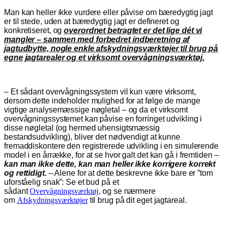
Man kan heller ikke vurdere eller påvise om bæredygtig jagt
er til stede, uden at bæredygtig jagt er defineret og
konkretiseret, og
overordnet betragtet er det lige dét vi
mangler – sammen med forbedret indberetning af
jagtudbytte, nogle enkle afskydningsværktøjer til brug på
egne jagtarealer og et virksomt overvågningsværktøj.
– Et sådant overvågningssystem vil kun være virksomt,
dersom dette indeholder mulighed for at følge de mange
vigtige analysemæssige nøgletal – og da et virksomt
overvågningssystemet kan påvise en forringet udvikling i
disse nøgletal (og hermed uhensigtsmæssig
bestandsudvikling), bliver det nødvendigt at kunne
fremaddiskontere den registrerede udvikling i en simulerende
model i en årrække, for at se hvor galt det kan gå i fremtiden –
kan man ikke dette, kan man heller ikke korrigere korrekt
og rettidigt.
– Alene for at dette beskrevne ikke bare er ”tom
uforståelig snak”: Se et bud på et
sådant
Overvågningsværktøj
,
og se nærmere
om
Afskydningsværktøjer
til brug på dit eget jagtareal.