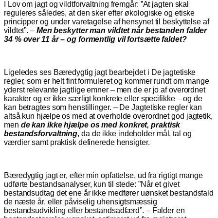
I Lov om jagt og vildtforvaltning fremgår: ”At jagten skal
reguleres således, at den sker efter økologiske og etiske
principper og under varetagelse af hensynet til beskyttelse af
vildtet”. –
Men beskytter man vildtet når bestanden falder
34 % over 11 år – og formentlig vil fortsætte faldet?
Ligeledes ses Bæredygtig jagt bearbejdet i De jagtetiske
regler, som er helt fint formuleret og kommer rundt om mange
yderst relevante jagtlige emner – men de er jo af overordnet
karakter og er ikke særligt konkrete eller specifikke – og de
kan betragtes som henstillinger. – De Jagtetiske regler kan
altså kun hjælpe os med at overholde overordnet god jagtetik,
men
de kan ikke hjælpe os med konkret, praktisk
bestandsforvaltning
, da de ikke indeholder mål, tal og
værdier samt praktisk definerede hensigter.
Bæredygtig jagt er, efter min opfattelse, ud fra rigtigt mange
udførte bestandsanalyser, kun til stede: ”Når et givet
bestandsudtag det ene år ikke medfører uønsket bestandsfald
de næste år, eller påviselig uhensigtsmæssig
bestandsudvikling eller bestandsadfærd”. – Falder en