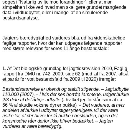
søges i ”Naturlig uvilje mod forandringer”, eller at man
simpelthen ikke ved hvad man skal gøre grundet manglende
data i vildtudbyttet, eller i mangel af en simulerende
bestandsanalyse.
Jagtens bæredygtighed vurderes bl.a. ud fra videnskabelige
faglige rapporter, hvor der kan udpeges følgende rapporter
med større relevans for vores 11 årige bestandsfald:
1.
Af Det biologiske grundlag for jagttidsrevision 2010, Faglig
rapport fra DMU nr. 742, 2009, side 62 (med tal fra 2007, altså
et par år før vort bestandsfald fra 2009 til 2020) fremgår:
Bestandsstørrelse er ukendt og stabilt stigende. – Jagtudbytte
110.000 (2007). – Hvis der ses bort fra lammene, udgør bukke
2/3 dele af det årlige udbytte
(- hvilket jeg forstår, som at ca.
66 % af skudte voksne dyr er bukke). –
Det vurderes, at hvis
andelen af bukke i udbyttet stiger yderligere, vil der være
risiko for, at der bliver for få bukke i bestanden, og en del
kønsmodne råer derfor ikke bliver bedækket. – Jagten
vurderes at være bæredygtig.