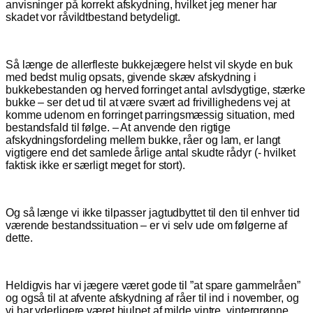
anvisninger på korrekt afskydning, hvilket jeg mener har
skadet vor råvildtbestand betydeligt.
Så længe de allerfleste bukkejægere helst vil skyde en buk
med bedst mulig opsats, givende skæv afskydning i
bukkebestanden og herved forringet antal avlsdygtige, stærke
bukke – ser det ud til at være svært ad frivillighedens vej at
komme udenom en forringet parringsmæssig situation, med
bestandsfald til følge. – At anvende den rigtige
afskydningsfordeling mellem bukke, råer og lam, er langt
vigtigere end det samlede årlige antal skudte rådyr (- hvilket
faktisk ikke er særligt meget for stort).
Og så længe vi ikke tilpasser jagtudbyttet til den til enhver tid
værende bestandssituation – er vi selv ude om følgerne af
dette.
Heldigvis har vi jægere været gode til ”at spare gammelråen”
og også til at afvente afskydning af råer til ind i november, og
vi har yderligere været hjulpet af milde vintre, vintergrønne