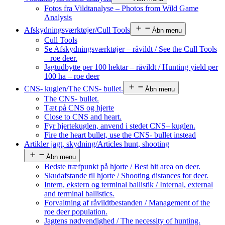
Fotos fra Vildtanalyse – Photos from Wild Game
Analysis
Afskydningsværktøjer/Cull Tools
Åbn menu
Cull Tools
Se Afskydningsværktøjer – råvildt / See the Cull Tools
– roe deer.
Jagtudbytte per 100 hektar – råvildt / Hunting yield per
100 ha – roe deer
CNS- kuglen/The CNS- bullet.
Åbn menu
The CNS- bullet.
Tæt på CNS og hjerte
Close to CNS and heart.
Fyr hjertekuglen, anvend i stedet CNS– kuglen.
Fire the heart bullet, use the CNS- bullet instead
Artikler jagt, skydning/Articles hunt, shooting
Åbn menu
Bedste træfpunkt på hjorte / Best hit area on deer.
Skudafstande til hjorte / Shooting distances for deer.
Intern, ekstern og terminal ballistik / Internal, external
and terminal ballistics.
Forvaltning af råvildtbestanden / Management of the
roe deer population.
Jagtens nødvendighed / The necessity of hunting.