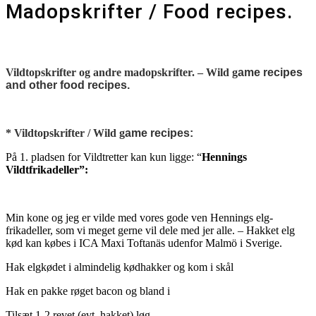
Madopskrifter / Food recipes.
Vildtopskrifter og andre madopskrifter. – Wild g
ame recipes
and other food recipes.
*
Vildtopskrifter / Wild g
ame recipes:
På 1. pladsen for Vildtretter kan kun ligge: “
Hennings
Vildtfrikadeller”:
Min kone og jeg er vilde med vores gode ven Hennings elg-
frikadeller, som vi meget gerne vil dele med jer alle. – Hakket elg
kød kan købes i ICA Maxi Toftanäs udenfor Malmö i Sverige.
Hak elgkødet i almindelig kødhakker og kom i skål
Hak en pakke røget bacon og bland i
Tilsæt 1-2 revet (evt. hakket) løg