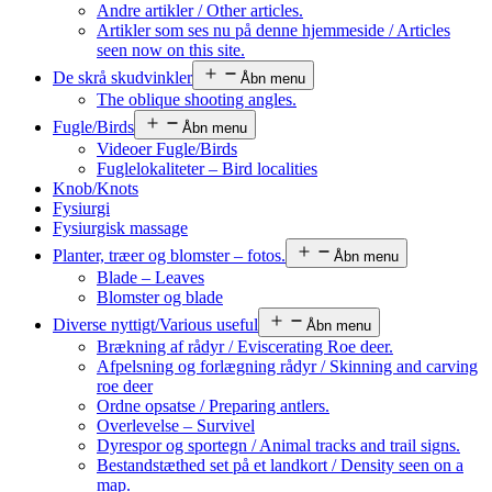
Andre artikler / Other articles.
Artikler som ses nu på denne hjemmeside / Articles
seen now on this site.
De skrå skudvinkler
Åbn menu
The oblique shooting angles.
Fugle/Birds
Åbn menu
Videoer Fugle/Birds
Fuglelokaliteter – Bird localities
Knob/Knots
Fysiurgi
Fysiurgisk massage
Planter, træer og blomster – fotos.
Åbn menu
Blade – Leaves
Blomster og blade
Diverse nyttigt/Various useful
Åbn menu
Brækning af rådyr / Eviscerating Roe deer.
Afpelsning og forlægning rådyr / Skinning and carving
roe deer
Ordne opsatse / Preparing antlers.
Overlevelse – Survivel
Dyrespor og sportegn / Animal tracks and trail signs.
Bestandstæthed set på et landkort / Density seen on a
map.