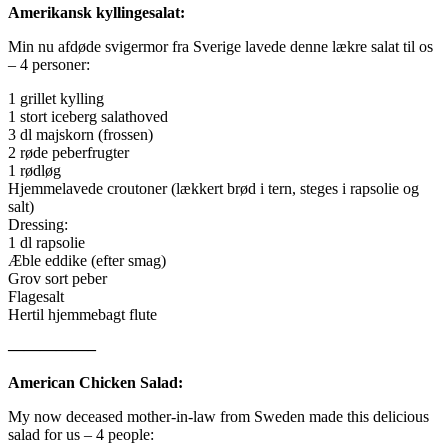
Amerikansk kyllingesalat:
Min nu afdøde svigermor fra Sverige lavede denne lækre salat til os
– 4 personer:
1 grillet kylling
1 stort iceberg salathoved
3 dl majskorn (frossen)
2 røde peberfrugter
1 rødløg
Hjemmelavede croutoner (lækkert brød i tern, steges i rapsolie og
salt)
Dressing:
1 dl rapsolie
Æble eddike (efter smag)
Grov sort peber
Flagesalt
Hertil hjemmebagt flute
—————–
American Chicken Salad:
My now deceased mother-in-law from Sweden made this delicious
salad for us – 4 people: