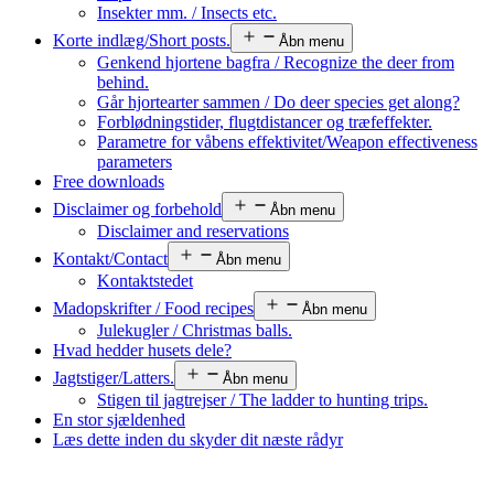
Insekter mm. / Insects etc.
Korte indlæg/Short posts.
Åbn menu
Genkend hjortene bagfra / Recognize the deer from
behind.
Går hjortearter sammen / Do deer species get along?
Forblødningstider, flugtdistancer og træfeffekter.
Parametre for våbens effektivitet/Weapon effectiveness
parameters
Free downloads
Disclaimer og forbehold
Åbn menu
Disclaimer and reservations
Kontakt/Contact
Åbn menu
Kontaktstedet
Madopskrifter / Food recipes
Åbn menu
Julekugler / Christmas balls.
Hvad hedder husets dele?
Jagtstiger/Latters.
Åbn menu
Stigen til jagtrejser / The ladder to hunting trips.
En stor sjældenhed
Læs dette inden du skyder dit næste rådyr