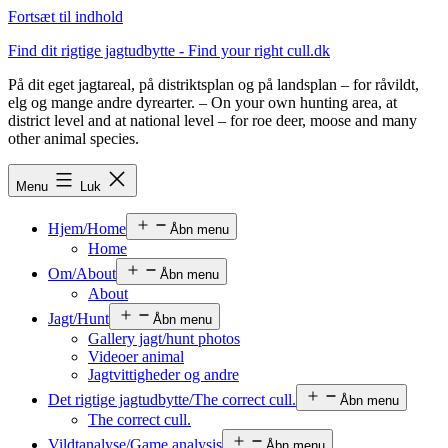
Fortsæt til indhold
Find dit rigtige jagtudbytte - Find your right cull.dk
På dit eget jagtareal, på distriktsplan og på landsplan – for råvildt,
elg og mange andre dyrearter. – On your own hunting area, at
district level and at national level – for roe deer, moose and many
other animal species.
Menu
Luk
Hjem/Home
Åbn menu
Home
Om/About
Åbn menu
About
Jagt/Hunt
Åbn menu
Gallery jagt/hunt photos
Videoer animal
Jagtvittigheder og andre
Det rigtige jagtudbytte/The correct cull.
Åbn menu
The correct cull.
Vildtanalyse/Game analysis
Åbn menu