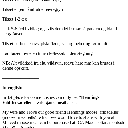
Tilsæt et par håndfulde havregryn
Tilsæt 1-2 æg
Hak 5-6 fed hvidløg og svits dem let i smør på panden og bland
i elg- farsen.
Tilsæt barbecuesovs, piskefløde, salt og peber og rør rundt.
Lad farsen hvile en time i køleskab inden stegning.
NB: Alt vildtkød fra elg, vildsvin, rådyr, hare mm kan bruges i
denne opskrift.
————————
In english:
In 1st place for Game Dishes can only be:
“Hennings
Vildtfrikadeller
– wild game meatballs”:
My wife and I love our good friend Hennings moose- frikadeller
(moose- meatballs), which we would love to share with you all. –
Minced moose meat can be purchased at ICA Maxi Toftanäs outside
Malmö in Sweden.