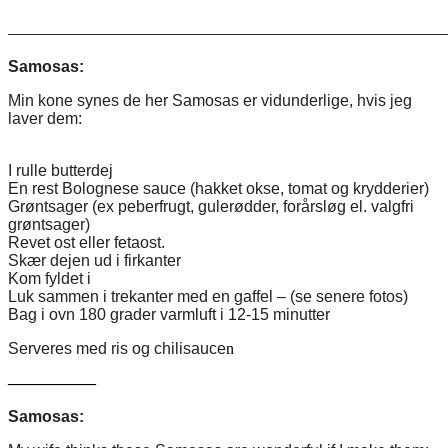
———————————————————————————
Samosas:
Min kone synes de her Samosas er vidunderlige, hvis jeg
laver dem:
I rulle butterdej
En rest Bolognese sauce (hakket okse, tomat og krydderier)
Grøntsager (ex peberfrugt, gulerødder, forårsløg el. valgfri
grøntsager)
Revet ost eller fetaost.
Skær dejen ud i firkanter
Kom fyldet i
Luk sammen i trekanter med en gaffel – (se senere fotos)
Bag i ovn 180 grader varmluft i 12-15 minutter
Serveres med ris og chilisauce
n
—————–
Samosas: