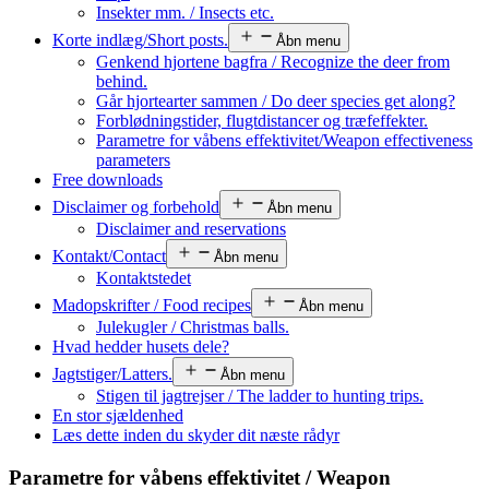
Insekter mm. / Insects etc.
Korte indlæg/Short posts.
Åbn menu
Genkend hjortene bagfra / Recognize the deer from
behind.
Går hjortearter sammen / Do deer species get along?
Forblødningstider, flugtdistancer og træfeffekter.
Parametre for våbens effektivitet/Weapon effectiveness
parameters
Free downloads
Disclaimer og forbehold
Åbn menu
Disclaimer and reservations
Kontakt/Contact
Åbn menu
Kontaktstedet
Madopskrifter / Food recipes
Åbn menu
Julekugler / Christmas balls.
Hvad hedder husets dele?
Jagtstiger/Latters.
Åbn menu
Stigen til jagtrejser / The ladder to hunting trips.
En stor sjældenhed
Læs dette inden du skyder dit næste rådyr
Parametre for våbens effektivitet / Weapon