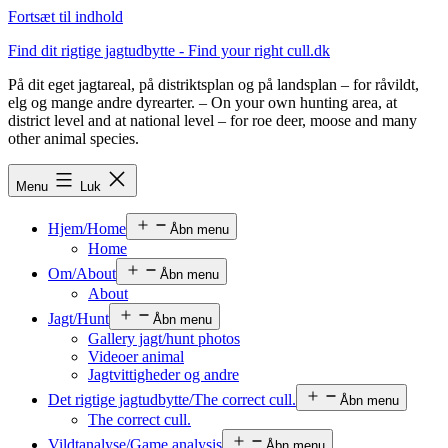
Fortsæt til indhold
Find dit rigtige jagtudbytte - Find your right cull.dk
På dit eget jagtareal, på distriktsplan og på landsplan – for råvildt,
elg og mange andre dyrearter. – On your own hunting area, at
district level and at national level – for roe deer, moose and many
other animal species.
Menu
Luk
Hjem/Home
Åbn menu
Home
Om/About
Åbn menu
About
Jagt/Hunt
Åbn menu
Gallery jagt/hunt photos
Videoer animal
Jagtvittigheder og andre
Det rigtige jagtudbytte/The correct cull.
Åbn menu
The correct cull.
Vildtanalyse/Game analysis
Åbn menu