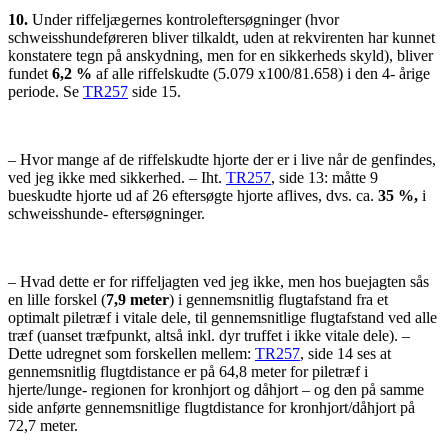
10.
Under riffeljægernes kontroleftersøgninger (hvor
schweisshundeføreren bliver tilkaldt, uden at rekvirenten har kunnet
konstatere tegn på anskydning, men for en sikkerheds skyld), bliver
fundet
6,2 %
af alle riffelskudte (5.079 x100/81.658) i den 4- årige
periode. Se
TR257
side 15.
– Hvor mange af de riffelskudte hjorte der er i live når de genfindes,
ved jeg ikke med sikkerhed. – Iht.
TR257
, side 13: måtte 9
bueskudte hjorte ud af 26 eftersøgte hjorte aflives, dvs. ca.
35 %,
i
schweisshunde- eftersøgninger.
– Hvad dette er for riffeljagten ved jeg ikke, men hos buejagten sås
en lille forskel (
7,9 meter
) i gennemsnitlig flugtafstand fra et
optimalt piletræf i vitale dele, til gennemsnitlige flugtafstand ved alle
træf (uanset træfpunkt, altså inkl. dyr truffet i ikke vitale dele). –
Dette udregnet som forskellen mellem:
TR257
, side 14 ses at
gennemsnitlig flugtdistance er på 64,8 meter for piletræf i
hjerte/lunge- regionen for kronhjort og dåhjort – og den på samme
side anførte gennemsnitlige flugtdistance for kronhjort/dåhjort på
72,7 meter.