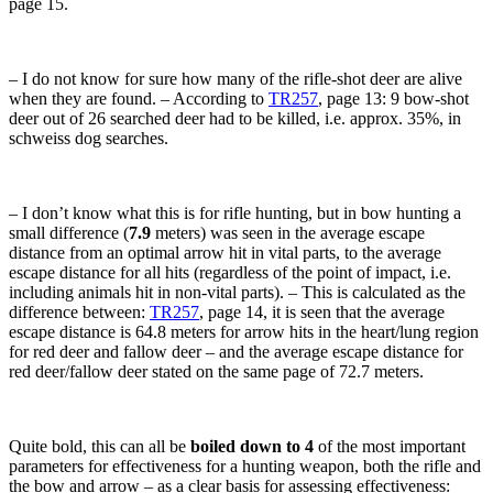
page 15.
– I do not know for sure how many of the rifle-shot deer are alive
when they are found. – According to
TR257
, page 13: 9 bow-shot
deer out of 26 searched deer had to be killed, i.e. approx. 35%, in
schweiss dog searches.
– I don’t know what this is for rifle hunting, but in bow hunting a
small difference (
7.9
meters) was seen in the average escape
distance from an optimal arrow hit in vital parts, to the average
escape distance for all hits (regardless of the point of impact, i.e.
including animals hit in non-vital parts). – This is calculated as the
difference between:
TR257
, page 14, it is seen that the average
escape distance is 64.8 meters for arrow hits in the heart/lung region
for red deer and fallow deer – and the average escape distance for
red deer/fallow deer stated on the same page of 72.7 meters.
Quite bold, this can all be
boiled down to 4
of the most important
parameters for effectiveness for a hunting weapon, both the rifle and
the bow and arrow – as a clear basis for assessing effectiveness: