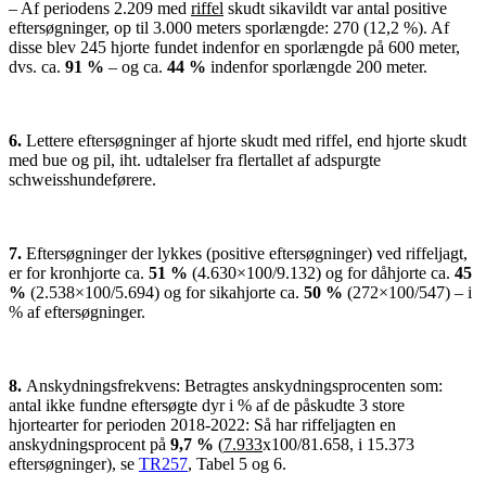
– Af periodens 2.209 med
riffel
skudt sikavildt var antal positive
eftersøgninger, op til 3.000 meters sporlængde: 270 (12,2 %). Af
disse blev 245 hjorte fundet indenfor en sporlængde på 600 meter,
dvs. ca.
91 %
– og ca.
44 %
indenfor sporlængde 200 meter.
6.
Lettere eftersøgninger af hjorte skudt med riffel, end hjorte skudt
med bue og pil, iht. udtalelser fra flertallet af adspurgte
schweisshundeførere.
7.
Eftersøgninger der lykkes (positive eftersøgninger) ved riffeljagt,
er for kronhjorte ca.
51 %
(4.630×100/9.132) og for dåhjorte ca.
45
%
(2.538×100/5.694) og for sikahjorte ca.
50 %
(272×100/547) – i
% af eftersøgninger.
8.
Anskydningsfrekvens: Betragtes anskydningsprocenten som:
antal ikke fundne eftersøgte dyr i % af de påskudte 3 store
hjortearter for perioden 2018-2022: Så har riffeljagten en
anskydningsprocent på
9,7 %
(
7.933
x100/81.658, i 15.373
eftersøgninger), se
TR257
, Tabel 5 og 6.