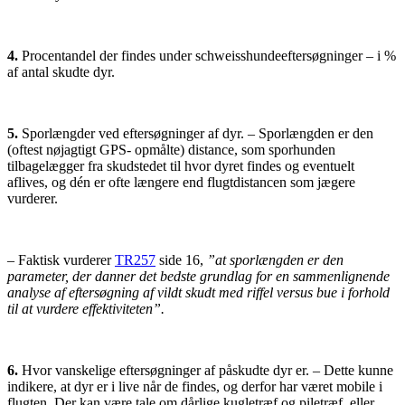
4.
Procentandel der findes under schweisshundeeftersøgninger – i %
af antal skudte dyr.
5.
Sporlængder ved eftersøgninger af dyr. – Sporlængden er den
(oftest nøjagtigt GPS- opmålte) distance, som sporhunden
tilbagelægger fra skudstedet til hvor dyret findes og eventuelt
aflives, og dén er ofte længere end flugtdistancen som jægere
vurderer.
– Faktisk vurderer
TR257
side 16,
”at sporlængden er den
parameter, der danner det bedste grundlag for en sammenlignende
analyse af eftersøgning af vildt skudt med riffel versus bue i forhold
til at vurdere effektiviteten”.
6.
Hvor vanskelige eftersøgninger af påskudte dyr er. – Dette kunne
indikere, at dyr er i live når de findes, og derfor har været mobile i
flugten. Der kan være tale om dårlige kugletræf og piletræf, eller