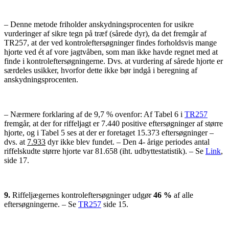
– Denne metode friholder anskydningsprocenten for usikre
vurderinger af sikre tegn på træf (sårede dyr), da det fremgår af
TR257, at der ved kontroleftersøgninger findes forholdsvis mange
hjorte ved ét af vore jagtvåben, som man ikke havde regnet med at
finde i kontroleftersøgningerne. Dvs. at vurdering af sårede hjorte er
særdeles usikker, hvorfor dette ikke bør indgå i beregning af
anskydningsprocenten.
– Nærmere forklaring af de 9,7 % ovenfor: Af Tabel 6 i
TR257
fremgår, at der for riffeljagt er 7.440 positive eftersøgninger af større
hjorte, og i Tabel 5 ses at der er foretaget 15.373 eftersøgninger –
dvs. at
7.933
dyr ikke blev fundet. – Den 4- årige periodes antal
riffelskudte større hjorte var 81.658 (iht. udbyttestatistik). – Se
Link
,
side 17.
9.
Riffeljægernes kontroleftersøgninger udgør
46 %
af alle
eftersøgningerne. – Se
TR257
side 15.