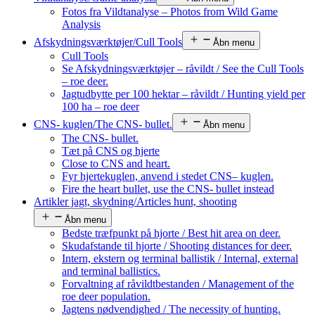
Fotos fra Vildtanalyse – Photos from Wild Game
Analysis
Afskydningsværktøjer/Cull Tools
Åbn menu
Cull Tools
Se Afskydningsværktøjer – råvildt / See the Cull Tools
– roe deer.
Jagtudbytte per 100 hektar – råvildt / Hunting yield per
100 ha – roe deer
CNS- kuglen/The CNS- bullet.
Åbn menu
The CNS- bullet.
Tæt på CNS og hjerte
Close to CNS and heart.
Fyr hjertekuglen, anvend i stedet CNS– kuglen.
Fire the heart bullet, use the CNS- bullet instead
Artikler jagt, skydning/Articles hunt, shooting
Åbn menu
Bedste træfpunkt på hjorte / Best hit area on deer.
Skudafstande til hjorte / Shooting distances for deer.
Intern, ekstern og terminal ballistik / Internal, external
and terminal ballistics.
Forvaltning af råvildtbestanden / Management of the
roe deer population.
Jagtens nødvendighed / The necessity of hunting.