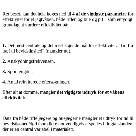
Ret beset, kan det hele koges ned til
4 af de vigtigste parametre
for
effektivitet for et jagtvåben, både riflen og bue og pil – som entydigt
grundlag at vurdere effektivitet på:
1.
Det mest centrale og det mest sigende mål for effektivitet: ”Tid fra
træf til bevidstløshed” (mangler nu).
2.
Anskydningsfrekvensen.
3.
Sporlængder.
4.
Antal rekvirerede eftersøgninger.
Efter alt at dømme, mangler
det vigtigste udtryk for et våbens
effektivitet:
Data fra både riffeljægere og buejægerne mangler et udtryk for tid til
bevidstløshed/død (som ikke nødvendigvis afspejles i flugtafstanden,
der er en central variabel i materialet).