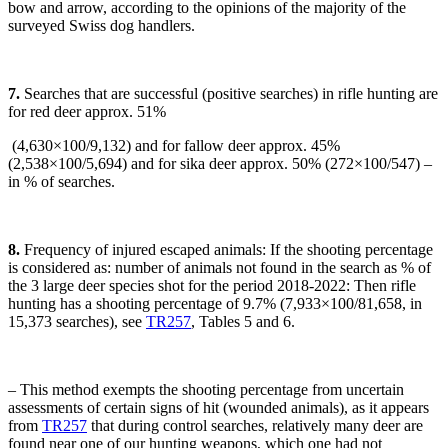
bow and arrow, according to the opinions of the majority of the
surveyed Swiss dog handlers.
7.
Searches that are successful (positive searches) in rifle hunting are
for red deer approx. 51%
(4,630×100/9,132) and for fallow deer approx. 45%
(2,538×100/5,694) and for sika deer approx. 50% (272×100/547) –
in % of searches.
8.
Frequency of injured escaped animals: If the shooting percentage
is considered as: number of animals not found in the search as % of
the 3 large deer species shot for the period 2018-2022: Then rifle
hunting has a shooting percentage of 9.7% (7,933×100/81,658, in
15,373 searches), see
TR257
, Tables 5 and 6.
– This method exempts the shooting percentage from uncertain
assessments of certain signs of hit (wounded animals), as it appears
from
TR257
that during control searches, relatively many deer are
found near one of our hunting weapons, which one had not