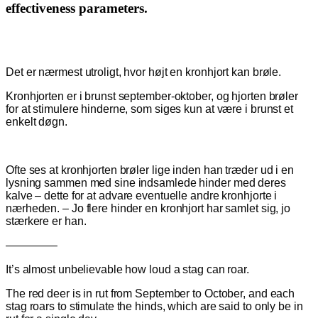
effectiveness parameters.
Det er nærmest utroligt, hvor højt en kronhjort kan brøle.
Kronhjorten er i brunst september-oktober, og hjorten brøler
for at stimulere hinderne, som siges kun at være i brunst et
enkelt døgn.
Ofte ses at kronhjorten brøler lige inden han træder ud i en
lysning sammen med sine indsamlede hinder med deres
kalve – dette for at advare eventuelle andre kronhjorte i
nærheden. – Jo flere hinder en kronhjort har samlet sig, jo
stærkere er han.
————–
It’s almost unbelievable how loud a stag can roar.
The red deer is in rut from September to October, and each
stag roars to stimulate the hinds, which are said to only be in