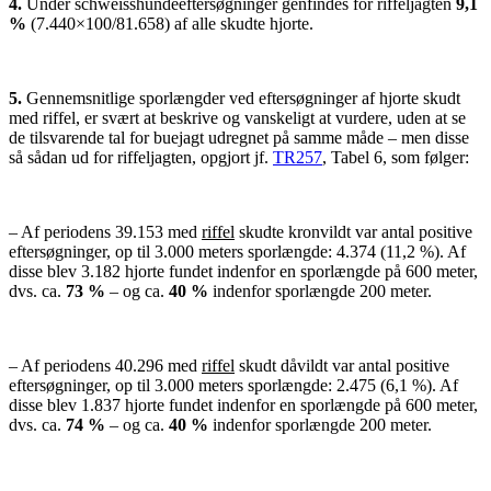
4.
Under schweisshundeeftersøgninger genfindes for riffeljagten
9,1
%
(7.440×100/81.658) af alle skudte hjorte.
5.
Gennemsnitlige sporlængder ved eftersøgninger af hjorte skudt
med riffel, er svært at beskrive og vanskeligt at vurdere, uden at se
de tilsvarende tal for buejagt udregnet på samme måde – men disse
så sådan ud for riffeljagten, opgjort jf.
TR257
, Tabel 6, som følger:
– Af periodens 39.153 med
riffel
skudte kronvildt var antal positive
eftersøgninger, op til 3.000 meters sporlængde: 4.374 (11,2 %). Af
disse blev 3.182 hjorte fundet indenfor en sporlængde på 600 meter,
dvs. ca.
73 %
– og ca.
40 %
indenfor sporlængde 200 meter.
– Af periodens 40.296 med
riffel
skudt dåvildt var antal positive
eftersøgninger, op til 3.000 meters sporlængde: 2.475 (6,1 %). Af
disse blev 1.837 hjorte fundet indenfor en sporlængde på 600 meter,
dvs. ca.
74 %
– og ca.
40 %
indenfor sporlængde 200 meter.