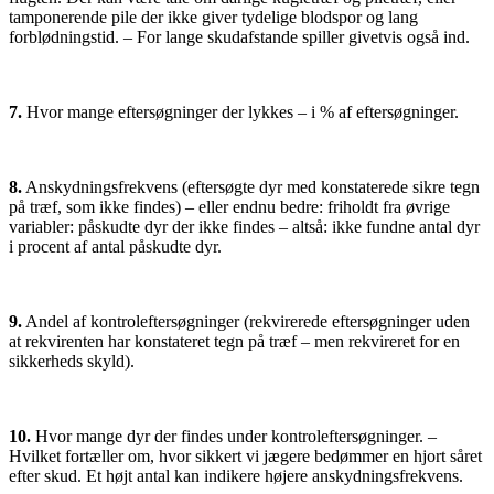
tamponerende pile der ikke giver tydelige blodspor og lang
forblødningstid. – For lange skudafstande spiller givetvis også ind.
7.
Hvor mange eftersøgninger der lykkes – i % af eftersøgninger.
8.
Anskydningsfrekvens (eftersøgte dyr med konstaterede sikre tegn
på træf, som ikke findes) – eller endnu bedre: friholdt fra øvrige
variabler: påskudte dyr der ikke findes – altså: ikke fundne antal dyr
i procent af antal påskudte dyr.
9.
Andel af kontroleftersøgninger (rekvirerede eftersøgninger uden
at rekvirenten har konstateret tegn på træf – men rekvireret for en
sikkerheds skyld).
10.
Hvor mange dyr der findes under kontroleftersøgninger. –
Hvilket fortæller om, hvor sikkert vi jægere bedømmer en hjort såret
efter skud. Et højt antal kan indikere højere anskydningsfrekvens.