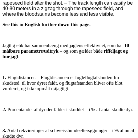
rapeseed field after the shot. – The track length can easily be
40-80 meters in a zigzag through the rapeseed field, and
where the bloodstains become less and less visible.
See this in English further down this page.
Jagtlig etik har sammenhæng med jagtens effektivitet, som har
10
målbare parametre/udtryk
– og som gælder både
riffeljagt og
buejagt
:
1.
Flugtdistancer. – Flugtdistancen er fugleflugtafstanden fra
skudsted, til hvor dyret faldt, og flugtafstanden bliver ofte blot
vurderet, og ikke opmålt nøjagtigt.
2.
Procentandel af dyr der falder i skuddet – i % af antal skudte dyr.
3.
Antal rekvireringer af schweisshundeeftersøgninger – i % af antal
skudte dyr.