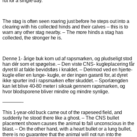
rut for a single day.
The stag is often seen roaring just before he steps out into a
clearing with his collected hinds and their calves – this is to
warn any other stag nearby. – The more hinds a stag has
collected, the stronger he is.
Denne 1- årige buk kom ud af rapsmarken, og pludseligt stod
han dér som et spøgelse. –
Den viste CNS- kugleplacering får
dyret til at falde bevidstløs i knaldet. – Derimod ved en hjerte-
kugle eller en lunge- kugle, er der ingen garanti for, at dyret
ikke spurter ind i rapsmarken efter skuddet. – Sporlængden
kan let blive 40-80 meter i siksak gennem rapsmarken, og
hvor blodsporene bliver mindre og mindre synlige.
————-
This 1-year-old buck came out of the rapeseed field, and
suddenly he stood there like a ghost. – The CNS bullet
placement shown causes the animal to fall unconscious in the
blast. – On the other hand, with a heart bullet or a lung bullet,
there is no guarantee that the animal will not run into the