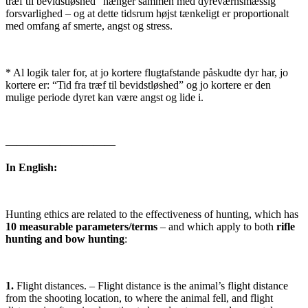
træf til bevidstløshed” hænger sammen med dyreværnsmæssig
forsvarlighed – og at dette tidsrum højst tænkeligt er proportionalt
med omfang af smerte, angst og stress.
* Al logik taler for, at jo kortere flugtafstande påskudte dyr har, jo
kortere er: “Tid fra træf til bevidstløshed” og jo kortere er den
mulige periode dyret kan være angst og lide i.
——————————
In English:
Hunting ethics are related to the effectiveness of hunting, which has
10 measurable parameters/terms
– and which apply to both
rifle
hunting and bow hunting
:
1.
Flight distances. – Flight distance is the animal’s flight distance
from the shooting location, to where the animal fell, and flight