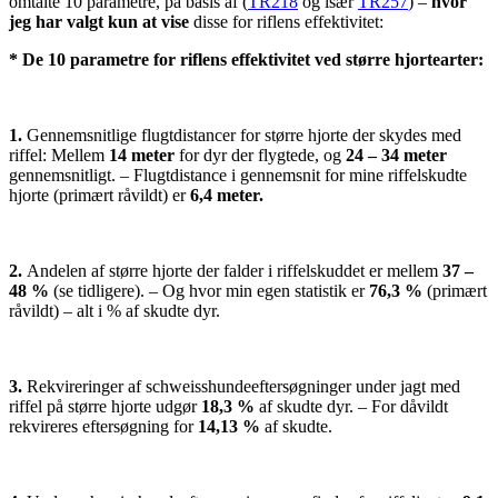
omtalte 10 parametre, på basis af (
TR218
og især
TR257
) –
hvor
jeg har valgt kun at vise
disse for riflens effektivitet:
*
De 10 parametre for riflens effektivitet ved større hjortearter:
1.
Gennemsnitlige flugtdistancer for større hjorte der skydes med
riffel: Mellem
14 meter
for dyr der flygtede, og
24 – 34 meter
gennemsnitligt. – Flugtdistance i gennemsnit for mine riffelskudte
hjorte (primært råvildt) er
6,4 meter.
2.
Andelen af større hjorte der falder i riffelskuddet er mellem
37 –
48 %
(se tidligere). – Og hvor min egen statistik er
76,3 %
(primært
råvildt) – alt i % af skudte dyr.
3.
Rekvireringer af schweisshundeeftersøgninger under jagt med
riffel på større hjorte udgør
18,3 %
af skudte dyr. – For dåvildt
rekvireres eftersøgning for
14,13 %
af skudte.