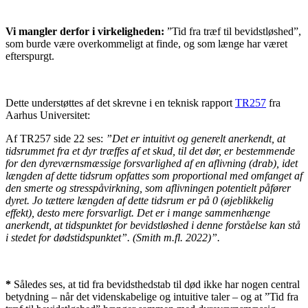
Vi mangler derfor i virkeligheden:
”Tid fra træf til bevidstløshed”,
som burde være overkommeligt at finde, og som længe har været
efterspurgt.
Dette understøttes af det skrevne i en teknisk rapport
TR257
fra
Aarhus Universitet:
Af TR257 side 22 ses:
”Det er intuitivt og generelt anerkendt, at
tidsrummet fra et dyr træffes af et skud, til det dør, er bestemmende
for den dyreværnsmæssige forsvarlighed af en aflivning (drab), idet
længden af dette tidsrum opfattes som proportional med omfanget af
den smerte og stresspåvirkning, som aflivningen potentielt påfører
dyret. Jo tættere længden af dette tidsrum er på 0 (øjeblikkelig
effekt), desto mere forsvarligt. Det er i mange sammenhænge
anerkendt, at tidspunktet for bevidstløshed i denne forståelse kan stå
i stedet for dødstidspunktet”. (Smith m.fl. 2022)”.
*
Således ses, at tid fra bevidsthedstab til død ikke har nogen central
betydning – når det videnskabelige og intuitive taler – og at ”Tid fra