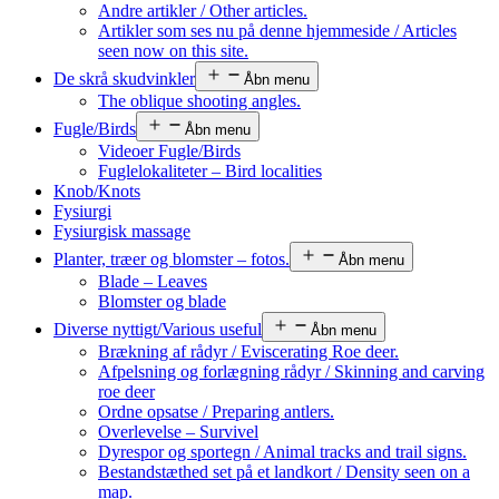
Andre artikler / Other articles.
Artikler som ses nu på denne hjemmeside / Articles
seen now on this site.
De skrå skudvinkler
Åbn menu
The oblique shooting angles.
Fugle/Birds
Åbn menu
Videoer Fugle/Birds
Fuglelokaliteter – Bird localities
Knob/Knots
Fysiurgi
Fysiurgisk massage
Planter, træer og blomster – fotos.
Åbn menu
Blade – Leaves
Blomster og blade
Diverse nyttigt/Various useful
Åbn menu
Brækning af rådyr / Eviscerating Roe deer.
Afpelsning og forlægning rådyr / Skinning and carving
roe deer
Ordne opsatse / Preparing antlers.
Overlevelse – Survivel
Dyrespor og sportegn / Animal tracks and trail signs.
Bestandstæthed set på et landkort / Density seen on a
map.