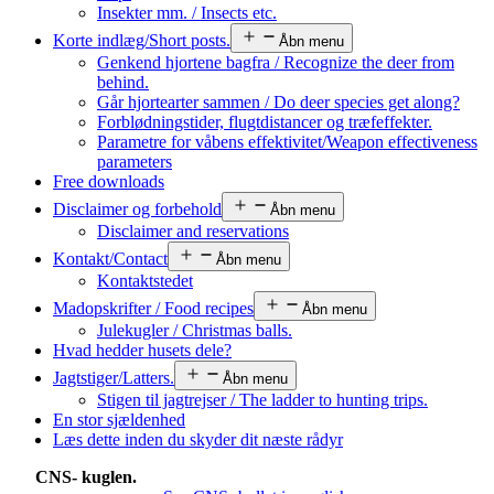
Insekter mm. / Insects etc.
Korte indlæg/Short posts.
Åbn menu
Genkend hjortene bagfra / Recognize the deer from
behind.
Går hjortearter sammen / Do deer species get along?
Forblødningstider, flugtdistancer og træfeffekter.
Parametre for våbens effektivitet/Weapon effectiveness
parameters
Free downloads
Disclaimer og forbehold
Åbn menu
Disclaimer and reservations
Kontakt/Contact
Åbn menu
Kontaktstedet
Madopskrifter / Food recipes
Åbn menu
Julekugler / Christmas balls.
Hvad hedder husets dele?
Jagtstiger/Latters.
Åbn menu
Stigen til jagtrejser / The ladder to hunting trips.
En stor sjældenhed
Læs dette inden du skyder dit næste rådyr
CNS- kuglen.