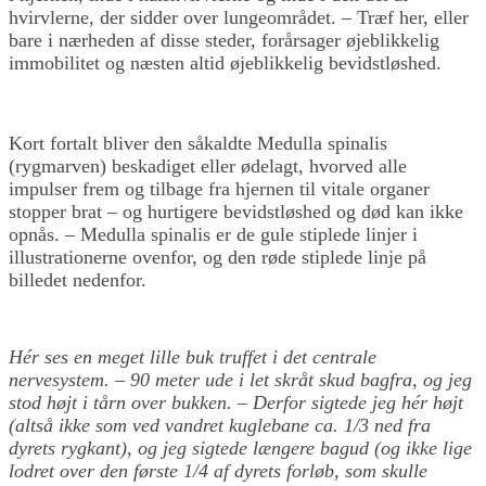
hvirvlerne, der sidder over lungeområdet. – Træf her, eller
bare i nærheden af disse steder, forårsager øjeblikkelig
immobilitet og næsten altid øjeblikkelig bevidstløshed.
Kort fortalt bliver den såkaldte Medulla spinalis
(rygmarven) beskadiget eller ødelagt, hvorved alle
impulser frem og tilbage fra hjernen til vitale organer
stopper brat – og hurtigere bevidstløshed og død kan ikke
opnås. – Medulla spinalis er de gule stiplede linjer i
illustrationerne ovenfor, og den røde stiplede linje på
billedet nedenfor.
Hér ses en meget lille buk truffet i det centrale
nervesystem. – 90 meter ude i let skråt skud
b
agf
ra, og jeg
stod højt i tårn over bukken. – Derfor sigtede jeg hér højt
(altså ikke som ved vandret kuglebane ca. 1/3 ned fra
dyrets rygkant), og jeg sigtede længere bagud (og ikke lige
lodret over den første 1/4 af dyrets forløb, som skulle