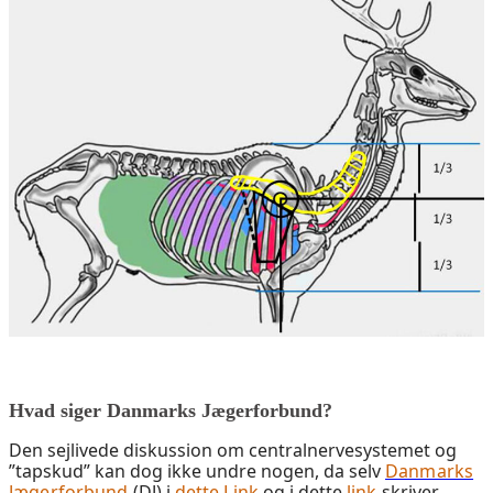
H
vad siger Danmarks Jægerforbund?
Den sejlivede diskussion om centralnervesystemet og
”tapskud” kan dog ikke undre nogen, da selv
Danmarks
Jægerforbund
(DJ) i
dette Link
og i dette
link
skriver