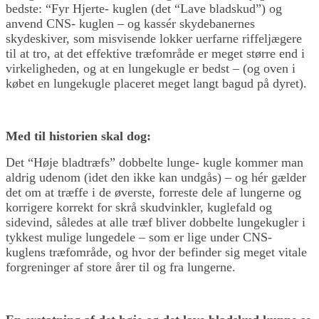
bedste: “Fyr Hjerte- kuglen (det “Lave bladskud”) og
anvend CNS- kuglen – og kassér skydebanernes
skydeskiver, som misvisende lokker uerfarne riffeljægere
til at tro, at det effektive træfområde er meget større end i
virkeligheden, og at en lungekugle er bedst – (og oven i
købet en lungekugle placeret meget langt bagud på dyret).
Med til historien skal dog:
Det “Høje bladtræfs” dobbelte lunge- kugle kommer man
aldrig udenom (idet den ikke kan undgås) – og hér gælder
det om at træffe i de øverste, forreste dele af lungerne og
korrigere korrekt for skrå skudvinkler, kuglefald og
sidevind, således at alle træf bliver dobbelte lungekugler i
tykkest mulige lungedele – som er lige under CNS-
kuglens træfområde, og hvor der befinder sig meget vitale
forgreninger af store årer til og fra lungerne.