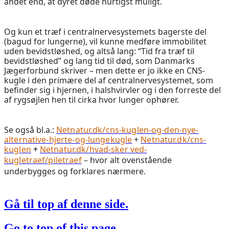
andet end, at dyret døde hurtigst muligt.
Og kun et træf i centralnervesystemets bagerste del
(bagud for lungerne), vil kunne medføre immobilitet
uden bevidstløshed, og altså lang: “Tid fra træf til
bevidstløshed” og lang tid til død, som Danmarks
Jægerforbund skriver – men dette er jo ikke en CNS-
kugle i den primære del af centralnervesystemet, som
befinder sig i hjernen, i halshvirvler og i den forreste del
af rygsøjlen hen til cirka hvor lunger ophører.
Se også bl.a.:
Netnatur.dk/cns-kuglen-og-den-nye-
alternative-hjerte-og-lungekugle
+
Netnatur.dk/cns-
kuglen
+
Netnatur.dk/hvad-sker ved-
kugletraef/piletraef
– hvor alt ovenstående
underbygges og forklares nærmere.
Gå til top af denne side.
Go to top of this page