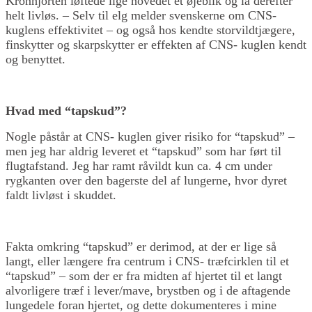
Kronhjorten løftede lige hovedet et øjeblik og lå derefter
helt livløs. – Selv til elg melder svenskerne om CNS-
kuglens effektivitet – og også hos kendte storvildtjægere,
finskytter og skarpskytter er effekten af CNS- kuglen kendt
og benyttet.
Hvad med “tapskud”?
Nogle påstår at CNS- kuglen giver risiko for “tapskud” –
men jeg har aldrig leveret et “tapskud” som har ført til
flugtafstand. Jeg har ramt råvildt kun ca. 4 cm under
rygkanten over den bagerste del af lungerne, hvor dyret
faldt livløst i skuddet.
Fakta omkring “tapskud” er derimod, at der er lige så
langt, eller længere fra centrum i CNS- træfcirklen til et
“tapskud” – som der er fra midten af hjertet til et langt
alvorligere træf i lever/mave, brystben og i de aftagende
lungedele foran hjertet, og dette dokumenteres i mine