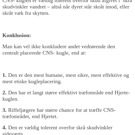
CNS- kuglen er vældig tolerent overfor skud afgivet i skrå
skudvinkler vandret – altså når dyret står skråt imod, eller
skråt væk fra skytten.
Konklusion:
Man kan vel ikke konkludere andet vedrørende den
centralt placerede CNS- kugle, end at:
1.
Den er den mest humane, mest sikre, mest effektive og
mest etiske kugleplacering.
2.
Den har et langt større effektivt træfområde end Hjerte-
kuglen.
3.
Riffeljægere har større chance for at træffe CNS-
træfområdet, end Hjertet.
4.
Den er vældig tolerent overfor skrå skudvinkler
sideværts.