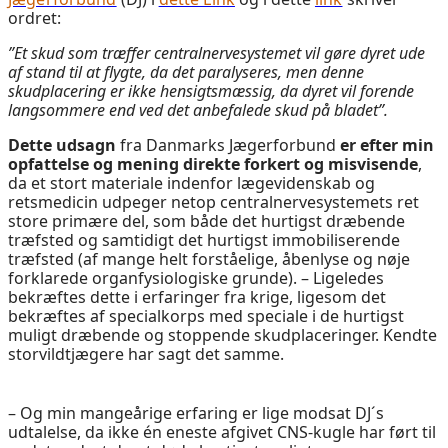
ordret:
”Et skud som træffer centralnervesystemet vil gøre dyret ude
af stand til at flygte, da det paralyseres, men denne
skudplacering er ikke hensigtsmæssig, da dyret vil forende
langsommere end ved det anbefalede skud på bladet”.
Dette udsagn
fra Danmarks Jægerforbund
er efter min
opfattelse og mening direkte forkert og misvisende
,
da et stort materiale indenfor lægevidenskab og
retsmedicin udpeger netop centralnervesystemets ret
store primære del, som både det hurtigst dræbende
træfsted og samtidigt det hurtigst immobiliserende
træfsted (af mange helt forståelige, åbenlyse og nøje
forklarede organfysiologiske grunde). – Ligeledes
bekræftes dette i erfaringer fra krige, ligesom det
bekræftes af specialkorps med speciale i de hurtigst
muligt dræbende og stoppende skudplaceringer. Kendte
storvildtjægere har sagt det samme.
– Og min mangeårige erfaring er lige modsat DJ´s
udtalelse, da ikke én eneste afgivet CNS-kugle har ført til