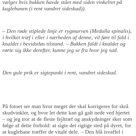
vælges hvis bukken havde stået med siden vinkelret på
kuglebanen (i rent vandret sideskud)).
– Den røde stiplede linje er rygmarven (Medulla spinalis),
i hvilket træf i eller i nærheden af denne, vil føre til fald i
knaldet i bevidstløs tilstand. – Bukken faldt i knaldet og
rørte sig ikke derefter, kunne jeg se fra hvor jeg sad.
Den gule prik er sigtepunkt i rent, vandret sideskud.
På fotoet ser man hvor meget der skal korrigeres for skrå
skudvinkler, og hvor let dette kan gå galt nede ved hjertet
– og jeg tror at de fleste fejltræf og anskydninger sker som
følge af dette forhold: at sigte det rigtige sted på dyret, for
at kuglebane træffer de vitale dele. – Den blå isvaffel i