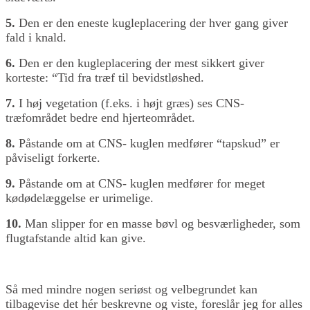
5.
Den er den eneste kugleplacering der hver gang giver
fald i knald.
6.
Den er den kugleplacering der mest sikkert giver
korteste: “Tid fra træf til bevidstløshed.
7.
I høj vegetation (f.eks. i højt græs) ses CNS-
træfområdet bedre end hjerteområdet.
8.
Påstande om at CNS- kuglen medfører “tapskud” er
påviseligt forkerte.
9.
Påstande om at CNS- kuglen medfører for meget
kødødelæggelse er urimelige.
10.
Man slipper for en masse bøvl og besværligheder, som
flugtafstande altid kan give.
Så med mindre nogen seriøst og velbegrundet kan
tilbagevise det hér beskrevne og viste, foreslår jeg for alles