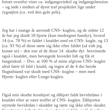
fotoet ovenfor viser ca. indgangsvinkel og indgangslæssion
– og inde i midten af dyret traf projektilet lige under
rygsøjlen (ca. ved den gule prik).
Jeg har i mange år anvendt CNS- kuglen, og de sidste 12
år har jeg skudt 18 hjorte (kun medregnet handyr), hvoraf
14 (ca. 78 %) er faldet i knaldet med en CNS- kugle, og 13
(ca. 93 %) af disse rørte sig ikke efter faldet (så vidt jeg
kunne se) – den ene af de disse 14 skudte dyr besvimede
også i knaldet, men bevægede hovedet lidt og fik et
fangstskud. – Dvs. at 100 % af mine afgivne CNS- kugler
altså førte til fald i knald, og ingen af de 4 der havde
flugtafstand var skudt med CNS- kuglen – men med
Hjerte- kuglen eller Lunge-kuglen.
Også min skudte kronhjort og dåhjort faldt bevidstløse i
knaldet efter at være truffet af CNS- kuglen. Dåhjorten
styrtede bevidstløs i skuddet og rørte sig ikke efter skudet.