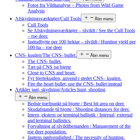
Fotos fra Vildtanalyse – Photos from Wild Game
Analysis
Afskydningsværktøjer/Cull Tools
Åbn menu
Cull Tools
Se Afskydningsværktøjer – råvildt / See the Cull Tools
– roe deer.
Jagtudbytte per 100 hektar – råvildt / Hunting yield per
100 ha – roe deer
CNS- kuglen/The CNS- bullet.
Åbn menu
The CNS- bullet.
Tæt på CNS og hjerte
Close to CNS and heart.
Fyr hjertekuglen, anvend i stedet CNS– kuglen.
Fire the heart bullet, use the CNS- bullet instead
Artikler jagt, skydning/Articles hunt, shooting
Åbn menu
Bedste træfpunkt på hjorte / Best hit area on deer.
Skudafstande til hjorte / Shooting distances for deer.
Intern, ekstern og terminal ballistik / Internal, external
and terminal ballistics.
Forvaltning af råvildtbestanden / Management of the
roe deer population.
Jagtens nødvendighed / The necessity of hunting.