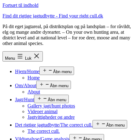
Fortsæt til indhold
Find dit rigtige jagtudbytte - Find your right cull.dk
På dit eget jagtareal, på distriktsplan og på landsplan – for råvildt,
elg og mange andre dyrearter. – On your own hunting area, at
district level and at national level – for roe deer, moose and many
other animal species.
Menu
Luk
Hjem/Home
Åbn menu
Home
Om/About
Åbn menu
About
Jagt/Hunt
Åbn menu
Gallery jagt/hunt photos
Videoer animal
Jagtvittigheder og andre
Det rigtige jagtudbytte/The correct cull.
Åbn menu
The correct cull.
Vildtanalyse/Game analysis
Åbn menu