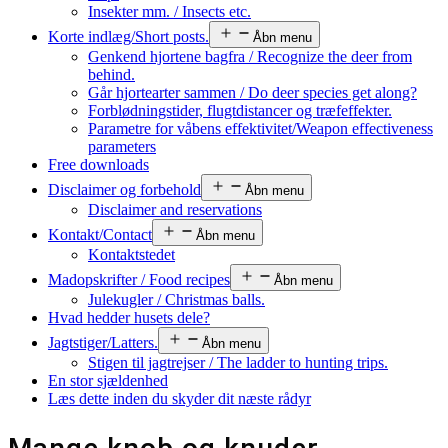
Insekter mm. / Insects etc.
Korte indlæg/Short posts.
Åbn menu
Genkend hjortene bagfra / Recognize the deer from
behind.
Går hjortearter sammen / Do deer species get along?
Forblødningstider, flugtdistancer og træfeffekter.
Parametre for våbens effektivitet/Weapon effectiveness
parameters
Free downloads
Disclaimer og forbehold
Åbn menu
Disclaimer and reservations
Kontakt/Contact
Åbn menu
Kontaktstedet
Madopskrifter / Food recipes
Åbn menu
Julekugler / Christmas balls.
Hvad hedder husets dele?
Jagtstiger/Latters.
Åbn menu
Stigen til jagtrejser / The ladder to hunting trips.
En stor sjældenhed
Læs dette inden du skyder dit næste rådyr