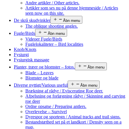
Andre artikler / Other articles.
Artikler som ses nu på denne hjemmeside / Articles
seen now on this site.
De skrå skudvinkler
Åbn menu
The oblique shooting angles.
Fugle/Birds
Åbn menu
Videoer Fugle/Birds
Fuglelokaliteter – Bird localities
Knob/Knots
Fysiurgi
Fysiurgisk massage
Planter, træer og blomster – fotos.
Åbn menu
Blade – Leaves
Blomster og blade
Diverse nyttigt/Various useful
Åbn menu
Brækning af rådyr / Eviscerating Roe deer.
Afpelsning og forlægning rådyr / Skinning and carving
roe deer
Ordne opsatse / Preparing antlers.
Overlevelse – Survivel
Dyrespor og sportegn / Animal tracks and trail signs.
Bestandstæthed set på et landkort / Density seen on a
map.