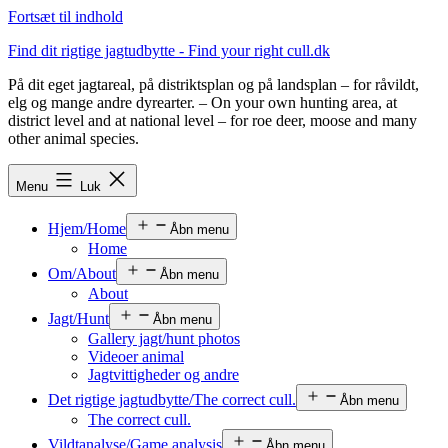
Fortsæt til indhold
Find dit rigtige jagtudbytte - Find your right cull.dk
På dit eget jagtareal, på distriktsplan og på landsplan – for råvildt,
elg og mange andre dyrearter. – On your own hunting area, at
district level and at national level – for roe deer, moose and many
other animal species.
Menu
Luk
Hjem/Home
Åbn menu
Home
Om/About
Åbn menu
About
Jagt/Hunt
Åbn menu
Gallery jagt/hunt photos
Videoer animal
Jagtvittigheder og andre
Det rigtige jagtudbytte/The correct cull.
Åbn menu
The correct cull.
Vildtanalyse/Game analysis
Åbn menu