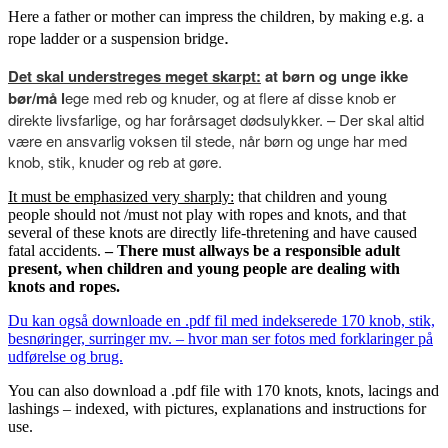
Here a father or mother can impress the children, by making e.g. a
.
rope ladder or a suspension bridge
Det skal understreges meget skarpt:
at børn og unge ikke
bør/må
l
ege med reb og knuder, og at flere af disse knob er
direkte livsfarlige, og har forårsaget dødsulykker. – Der skal altid
være en ansvarlig voksen til stede, når børn og unge har med
knob, stik, knuder og reb at gøre.
It must be emphasized very sharply:
that children and young
people
should not /must not play with ropes and knots, and that
several of
these knots are directly life-thretening and have caused
fatal accidents.
– There must allways be a responsible adult
present, when children
and young people are dealing with
knots and ropes.
Du kan også downloade en .pdf fil med indekserede 170 knob, stik,
besnøringer, surringer mv. – hvor man ser fotos med forklaringer på
udførelse og brug.
You can also download a .pdf file with 170 knots, knots, lacings and
lashings – indexed, with pictures, explanations and instructions for
use.