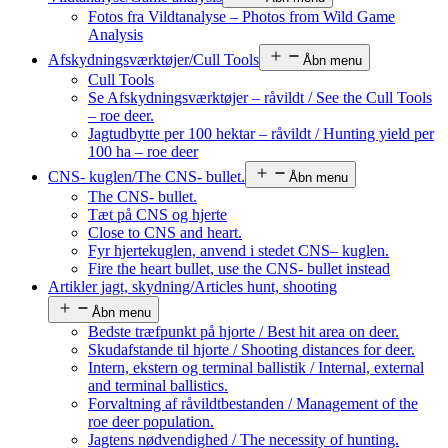
Fotos fra Vildtanalyse – Photos from Wild Game
Analysis
Afskydningsværktøjer/Cull Tools
Åbn menu
Cull Tools
Se Afskydningsværktøjer – råvildt / See the Cull Tools
– roe deer.
Jagtudbytte per 100 hektar – råvildt / Hunting yield per
100 ha – roe deer
CNS- kuglen/The CNS- bullet.
Åbn menu
The CNS- bullet.
Tæt på CNS og hjerte
Close to CNS and heart.
Fyr hjertekuglen, anvend i stedet CNS– kuglen.
Fire the heart bullet, use the CNS- bullet instead
Artikler jagt, skydning/Articles hunt, shooting
Åbn menu
Bedste træfpunkt på hjorte / Best hit area on deer.
Skudafstande til hjorte / Shooting distances for deer.
Intern, ekstern og terminal ballistik / Internal, external
and terminal ballistics.
Forvaltning af råvildtbestanden / Management of the
roe deer population.
Jagtens nødvendighed / The necessity of hunting.